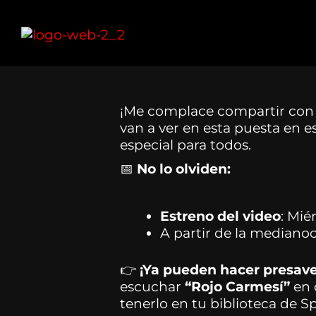
Ir
al
contenido
¡Me complace compartir con 
van a ver en esta puesta en e
especial para todos.
📅
No lo olviden:
Estreno del video
: Mié
A partir de la mediano
👉
¡Ya pueden hacer presave
escuchar
“Rojo Carmesí”
en 
tenerlo en tu biblioteca de 