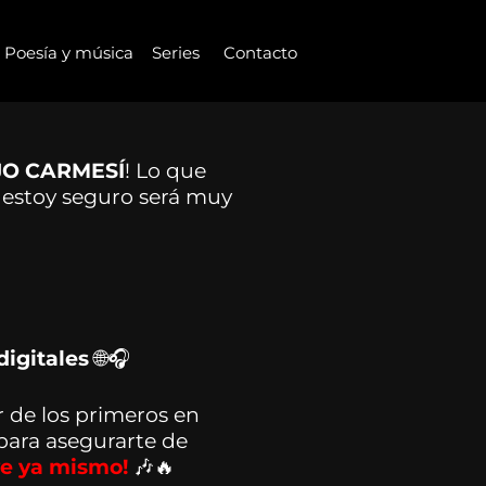
Poesía y música
Series
Contacto
JO CARMESÍ
! Lo que
e estoy seguro será muy
digitales
🌐🎧
r de los primeros en
 para asegurarte de
ve ya mismo!
🎶🔥