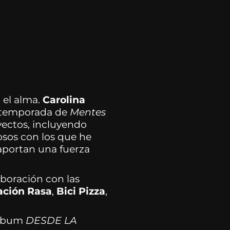
 el alma.
Carolina
a temporada de
Mentes
yectos, incluyendo
osos con los que he
 aportan una fuerza
aboración con las
ción Rasa
,
Bici Pizza
,
 álbum
DESDE LA