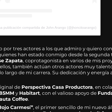
a publicación compartida de John Arango (@jhoncitoarango)
 por tres actores a los que admiro y quiero con
 quienes han estado conmigo desde la segund
se Zapata
, coprotagonista en varios de mis pro
ellos, también actúan otros actores muy talent
a lo largo de mi carrera. Su dedicación y energía
iginal de
Perspectiva Casa Productora
, en col
85MM
y
Habitart
, con el valioso apoyo de
Funda
auta Coffee
.
Rojo Carmesí”
, el primer sencillo de mi nuevo