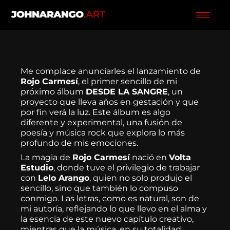
Ir
al
contenido
Me complace anunciarles el lanzamiento de
Rojo Carmesí
, el primer sencillo de mi
próximo álbum
DESDE LA SANGRE
, un
proyecto que lleva años en gestación y que
por fin verá la luz. Este álbum es algo
diferente y experimental, una fusión de
poesía y música rock que explora lo más
profundo de mis emociones.
La magia de
Rojo Carmesí
nació en
Volta
Estudio
, donde tuve el privilegio de trabajar
con
Lelo Arango
, quien no solo produjo el
sencillo, sino que también lo compuso
conmigo. Las letras, como es natural, son de
mi autoría, reflejando lo que llevo en el alma y
la esencia de este nuevo capítulo creativo,
mientras que la música, en su totalidad