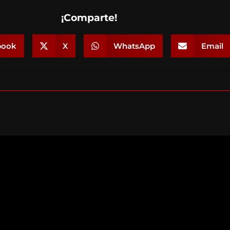
¡Comparte!
book
X
WhatsApp
Email