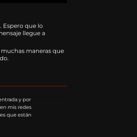
. Espero que lo
mensaje llegue a
 de muchas maneras que
ndo.
entrada y por
 en mis redes
des que están