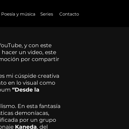
Poesía y música
Series
Contacto
YouTube, y con este
 hacer un video, este
emoción por compartir
es mi cúspide creativa
nto en lo visual como
álbum
“Desde la
ismo. En esta fantasía
ísticas demoníacas,
nificada por un grupo
sonaje
Kaneda
, del